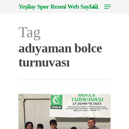
Menu
Skip
Yeşilay Spor Resmi Web Sayfası
to
search
Close
main
Menu
Tag
content
adıyaman bolce
turnuvası