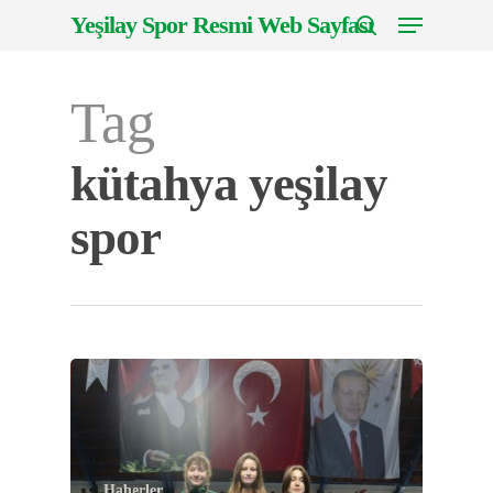
Menu
Skip
Yeşilay Spor Resmi Web Sayfası
to
search
Close
main
Menu
Tag
content
kütahya yeşilay
spor
Haberler