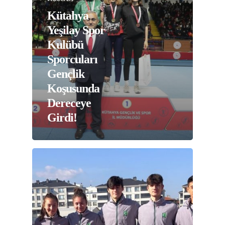
Kütahya
Yeşilay Spor
Kulübü
Sporcuları
Gençlik
Koşusunda
Dereceye
Girdi!