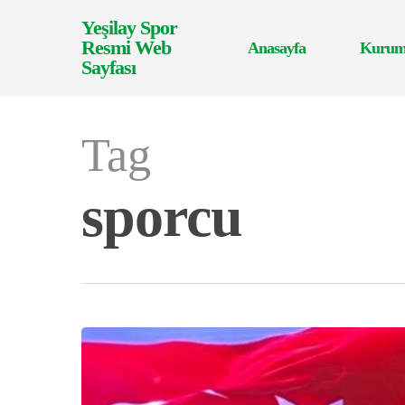
Skip
Yeşilay Spor
to
Resmi Web
Anasayfa
Kurum
main
Sayfası
content
Tag
sporcu