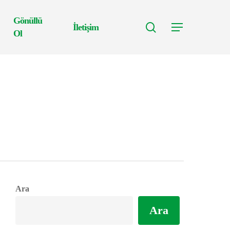
Gönüllü
search
İletişim
Menu
Ol
Ara
Ara