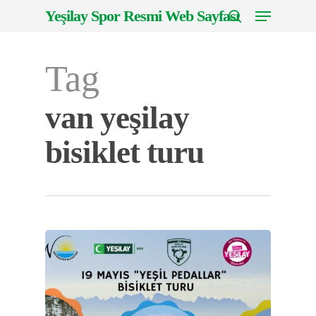
Menu
Skip
Yeşilay Spor Resmi Web Sayfası
to
search
Close
main
Menu
Tag
content
van yeşilay
bisiklet turu