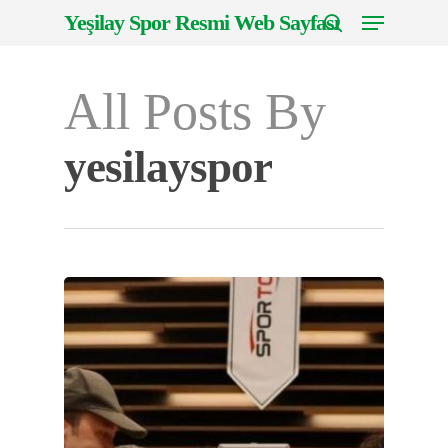
Menu
Skip
Yeşilay Spor Resmi Web Sayfası
to
search
Close
main
Menu
All Posts By
content
yesilayspor