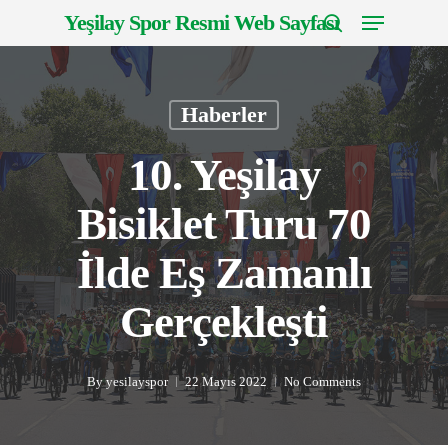
Menu
Skip
Yeşilay Spor Resmi Web Sayfası
to
search
Close
main
Menu
content
Haberler
10. Yeşilay
Bisiklet Turu 70
İlde Eş Zamanlı
Gerçekleşti
By
yesilayspor
22 Mayıs 2022
No Comments