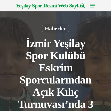
Menu
Skip
Yeşilay Spor Resmi Web Sayfası
to
search
Close
main
Menu
content
Haberler
İzmir Yeşilay
Spor Kulübü
Eskrim
Sporcularından
Açık Kılıç
Turnuvası’nda 3