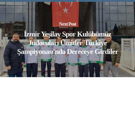
Next Post
İzmir Yeşilay Spor Kulübümüz
Judocuları Ümitler Türkiye
Şampiyonası'nda Dereceye Girdiler
© 2026 Yeşilay Spor Resmi Web Sayfası.