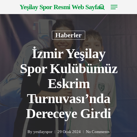
Menu
Skip
Yeşilay Spor Resmi Web Sayfası
to
search
Close
main
Menu
content
Haberler
İzmir Yeşilay
Spor Kulübümüz
Eskrim
Turnuvası’nda
Dereceye Girdi
By
yesilayspor
29 Ocak 2024
No Comments