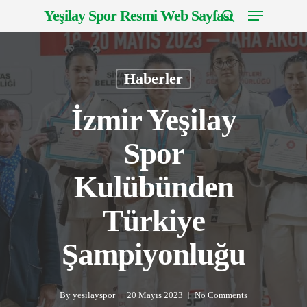
Menu
Skip
Yeşilay Spor Resmi Web Sayfası
to
search
Close
main
Menu
content
Haberler
İzmir Yeşilay
Spor
Kulübünden
Türkiye
Şampiyonluğu
By
yesilayspor
20 Mayıs 2023
No Comments