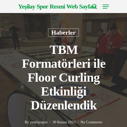
Menu
Skip
Yeşilay Spor Resmi Web Sayfası
to
search
Close
main
Menu
content
Haberler
TBM
Formatörleri ile
Floor Curling
Etkinliği
Düzenlendik
By
yesilayspor
30 Kasım 2023
No Comments