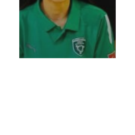
Haberler
İzmir Yeşilay Spor
Kulübümüzün Badminton
Sporcularımızdan Başarılı
Sonuçlar