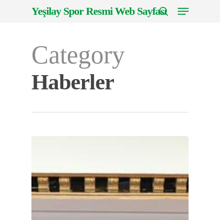
Menu
Skip
Yeşilay Spor Resmi Web Sayfası
to
search
Close
main
Menu
Category
content
Haberler